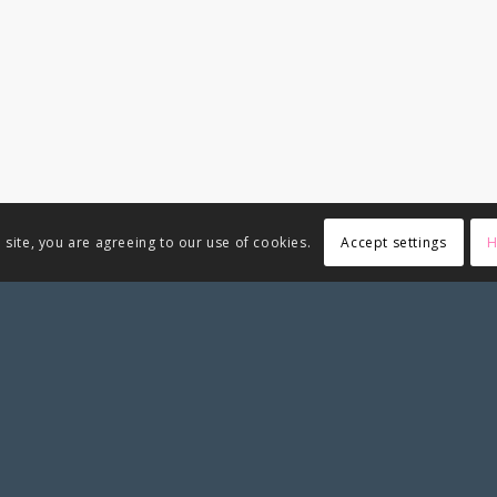
Accept settings
H
 site, you are agreeing to our use of cookies.
CATEGORÍAS